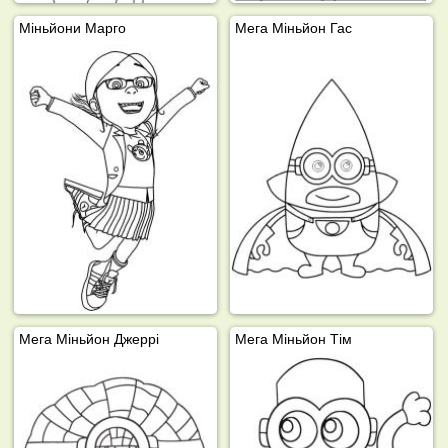
Міньйони Марго
Мега Міньйон Гас
Мега Міньйон Джеррі
Мега Міньйон Тім