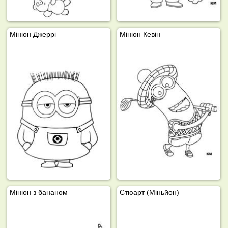
Мініон Джеррі
Мініон Кевін
Мініон з бананом
Стюарт (Міньйон)