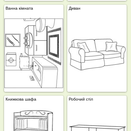
Ванна кімната
Диван
Книжкова шафа
Робочий стіл