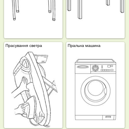
Прасування светра
Пральна машина