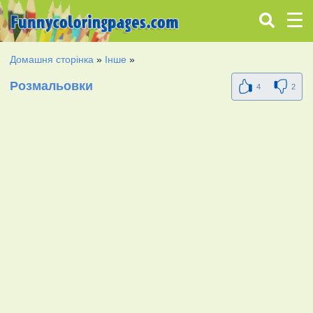
Домашня сторінка
»
Інше
»
Розмальовки
4
2