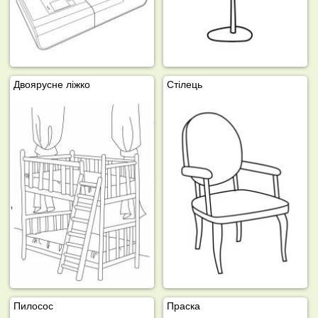
Двоярусне ліжко
Стілець
Пилосос
Праска