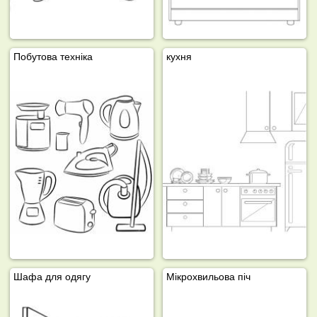
Побутова техніка
кухня
Шафа для одягу
Мікрохвильова піч