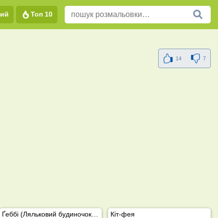
вий
Топ 10
14
7
Ґеббі (Ляльковий будиночок Габбі)
Кіт-фея