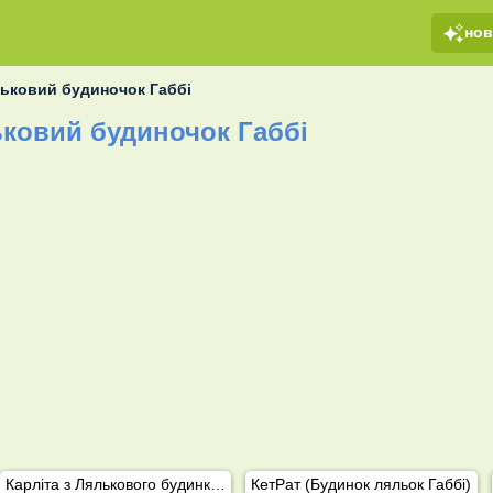
но
ьковий будиночок Габбі
ковий будиночок Габбі
Карліта з Лялькового будинку Ґеббі
КетРат (Будинок ляльок Габбі)