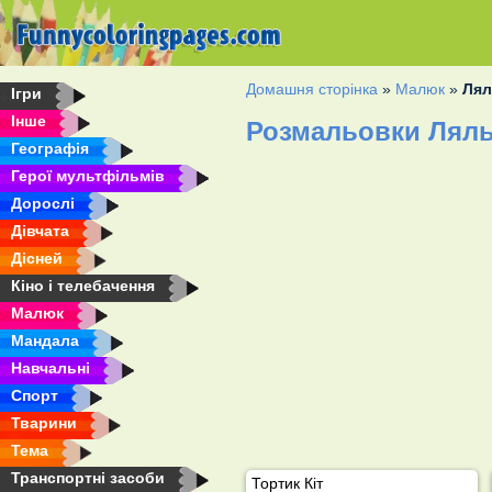
Домашня сторінка
»
Малюк
»
Лял
Ігри
Інше
Розмальовки Ляль
Географія
Герої мультфільмів
Дорослі
Дівчата
Дісней
Кіно і телебачення
Малюк
Мандала
Навчальні
Спорт
Тварини
Тема
Транспортні засоби
Тортик Кіт