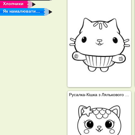
Хлопчики
Як намалювати…
Русалка-Кішка з Лялькового будинку Ґеббі