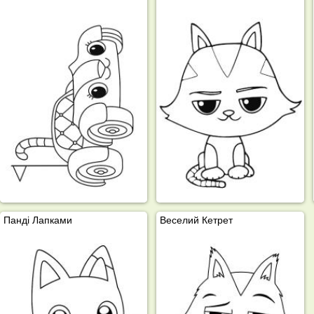
Панді Лапками
Веселий Кетрет