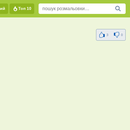
вий
Топ 10
3
0