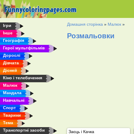
Домашня сторінка
»
Малюк
»
Ігри
Інше
Розмальовки
Географія
Герої мультфільмів
Дорослі
Дівчата
Дісней
Кіно і телебачення
Малюк
Мандала
Навчальні
Спорт
Тварини
Тема
Транспортні засоби
Заєць і Качка