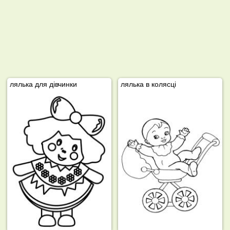
лялька для дівчинки
лялька в колясці