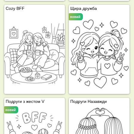
Cozy BFF
Щира дружба
новий
Подруги з жестом V
Подруги Назавжди
новий