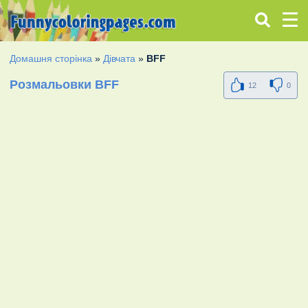
Домашня сторінка
»
Дівчата
»
BFF
Розмальовки BFF
12
0