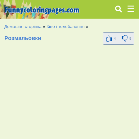
Домашня сторінка
»
Кіно і телебачення
»
Розмальовки
4
5