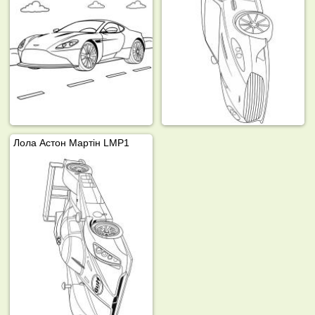
Лола Астон Мартін LMP1