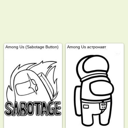
Among Us (Sabotage Button)
Among Us астронавт