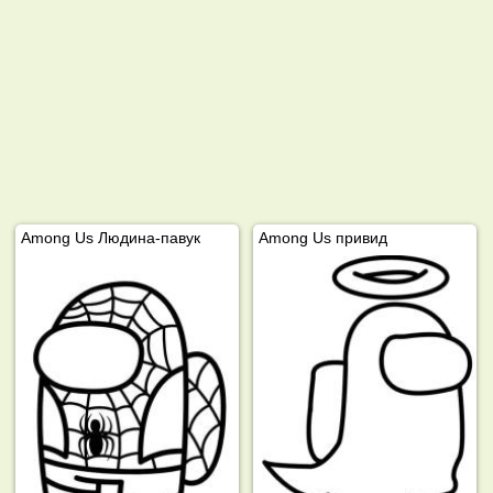
Among Us Людина-павук
Among Us привид