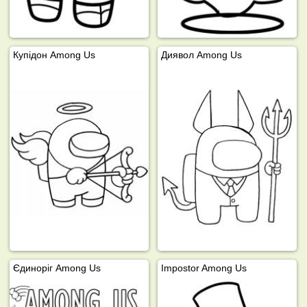
Купідон Among Us
Диявол Among Us
Єдиноріг Among Us
Impostor Among Us