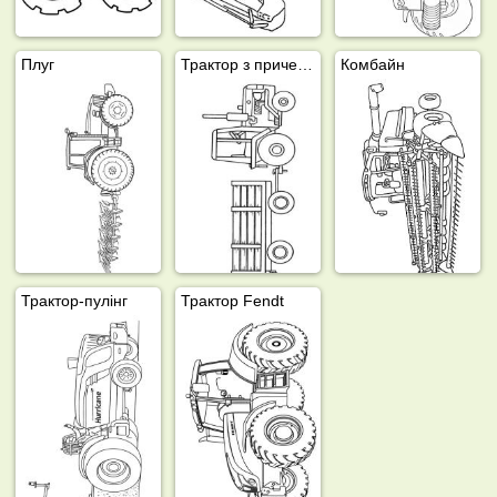
Плуг
Трактор з причепом
Комбайн
Трактор-пулінг
Трактор Fendt